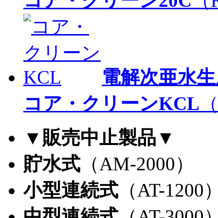
コア・クリーン20C
（K
電解次亜水生
コア・クリーンKCL
（
▼
販売中止製品
▼
貯水式
（AM-2000）
小型連続式
（AT-1200
中型連続式
（AT-3000