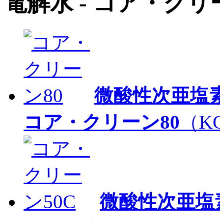
電解水 - コア・クリ
微酸性次亜塩
コア・クリーン80
（KC
微酸性次亜塩