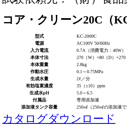
コア・クリーン20C（KC
型式
KC-2000C
電源
AC100V 50/60Hz
入力電流
0.7A（消費電力：40W）
本体寸法
270（W）×80（D）×27
本体重量
2.8kg
作動水圧
0.1～0.75MPa
生成水量
2ℓ／分
有効塩素濃度
35（±10）ppm
生成水pH
5.0～6.5
付属品
専用添加液
添加液タンク容量
250㎖（250㎖の添加液
カタログダウンロード