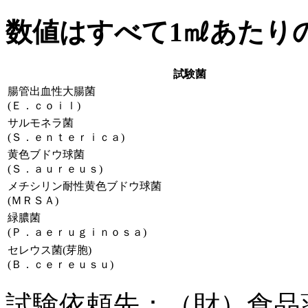
数値はすべて1㎖あたりの
試験菌
腸管出血性大腸菌
(Ｅ．ｃｏｉｌ)
サルモネラ菌
(Ｓ．ｅｎｔｅｒｉｃａ)
黄色ブドウ球菌
(Ｓ．ａｕｒｅｕｓ)
メチシリン耐性黄色ブドウ球菌
(ＭＲＳＡ)
緑膿菌
(Ｐ．ａｅｒｕｇｉｎｏｓａ)
セレウス菌(芽胞)
(Ｂ．ｃｅｒｅｕｓｕ)
試験依頼先：（財）食品