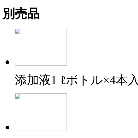
別売品
添加液1 ℓボトル×4本